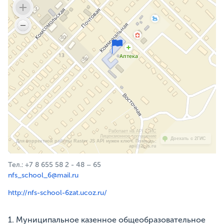
Работает на API 2ГИС
Лицензионное соглашение
Доехать с 2ГИС
Для корректной работы Raster JS API нужен ключ. Помощь:
api@2gis.ru
Тел.: +7 8 655 58 2 - 48 – 65
nfs_school_6@mail.ru
http://nfs-school-6zat.ucoz.ru/
1. Муниципальное казенное общеобразовательное