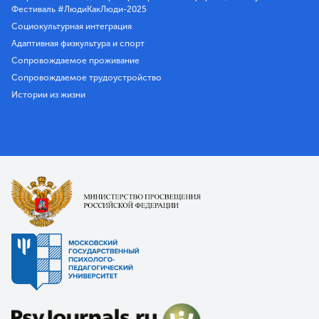
Фестиваль #ЛюдиКакЛюди-2025
Социокультурная интеграция
Адаптивная физкультура и спорт
Сопровождаемое проживание
Сопровождаемое трудоустройство
Истории из жизни