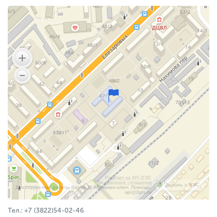
Работает на API 2ГИС
Лицензионное соглашение
Доехать с 2ГИС
Для корректной работы Raster JS API нужен ключ. Помощь:
api@2gis.ru
Тел.: +7 (3822)54-02-46