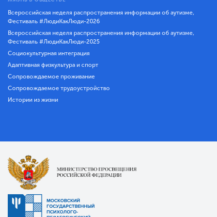
Всероссийская неделя распространения информации об аутизме,
Фестиваль #ЛюдиКакЛюди-2026
Всероссийская неделя распространения информации об аутизме,
Фестиваль #ЛюдиКакЛюди-2025
Социокультурная интеграция
Адаптивная физкультура и спорт
Сопровождаемое проживание
Сопровождаемое трудоустройство
Истории из жизни