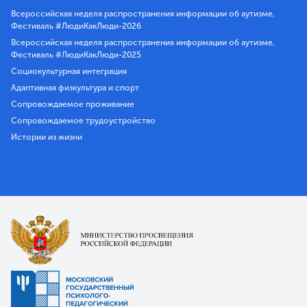
Всероссийская неделя распространения информации об аутизме,
Фестиваль #ЛюдиКакЛюди-2026
Всероссийская неделя распространения информации об аутизме,
Фестиваль #ЛюдиКакЛюди-2025
Социокультурная интеграция
Адаптивная физкультура и спорт
Сопровождаемое проживание
Сопровождаемое трудоустройство
Истории из жизни