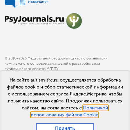
© 2016–2026 Федеральный ресурсный центр по организации
комплексного сопровождения детей с расстройствами
аутистического спектра МГППУ
Политика конфиденциальности
На сайте autism-frc.ru осуществляется обработка
Пользовательское соглашение
файлов cookie и сбор статистической информации
с использованием сервиса Яндекс.Метрика, чтобы
повысить качество сайта. Продолжая пользоваться
сайтом, вы соглашаетесь с
Политикой
использования файлов Cookie
.
Принять
Мы в соцсетях: