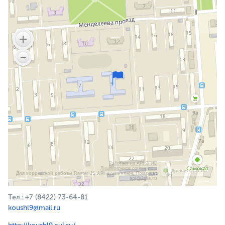
Работает на API 2ГИС
Лицензионное соглашение
Доехать с 2ГИС
Для корректной работы Raster JS API нужен ключ. Помощь:
api@2gis.ru
Тел.: +7 (8422) 73-64-81
koushl9@mail.ru