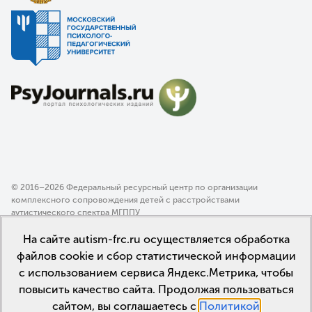
© 2016–2026 Федеральный ресурсный центр по организации
комплексного сопровождения детей с расстройствами
аутистического спектра МГППУ
Политика конфиденциальности
На сайте autism-frc.ru осуществляется обработка
Пользовательское соглашение
файлов cookie и сбор статистической информации
с использованием сервиса Яндекс.Метрика, чтобы
повысить качество сайта. Продолжая пользоваться
сайтом, вы соглашаетесь с
Политикой