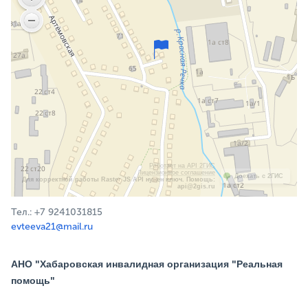
Работает на API 2ГИС
Лицензионное соглашение
Доехать с 2ГИС
Для корректной работы Raster JS API нужен ключ. Помощь:
api@2gis.ru
Тел.: +7 9241031815
evteeva21@mail.ru
АНО "Хабаровская инвалидная организация "Реальная
помощь"