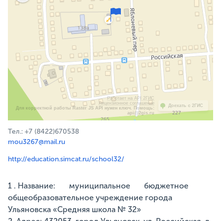
Работает на API 2ГИС
Лицензионное соглашение
Доехать с 2ГИС
Для корректной работы Raster JS API нужен ключ. Помощь:
api@2gis.ru
Тел.: +7 (8422)670538
mou3267@mail.ru
http://education.simcat.ru/school32/
1 . Название: муниципальное бюджетное
общеобразовательное учреждение города
Ульяновска «Средняя школа № 32»