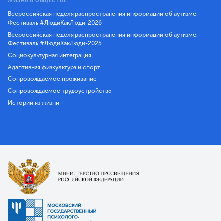
ЖИЗНЬ В ОБЩЕСТВЕ
Всероссийская неделя распространения информации об аутизме,
Фестиваль #ЛюдиКакЛюди-2026
Всероссийская неделя распространения информации об аутизме,
Фестиваль #ЛюдиКакЛюди-2025
Социокультурная интеграция
Адаптивная физкультура и спорт
Сопровождаемое проживание
Сопровождаемое трудоустройство
Истории из жизни