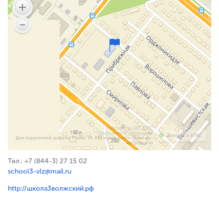
Работает на API 2ГИС
Лицензионное соглашение
Доехать с 2ГИС
Для корректной работы Raster JS API нужен ключ. Помощь:
api@2gis.ru
Тел.: +7 (844-3) 27 15 02
school3-vlz@mail.ru
http://школа3волжский.рф