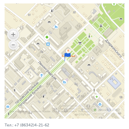
Работает на API 2ГИС
Лицензионное соглашение
Доехать с 2ГИС
Для корректной работы Raster JS API нужен ключ. Помощь:
api@2gis.ru
Тел.: +7 (86342)4-21-62