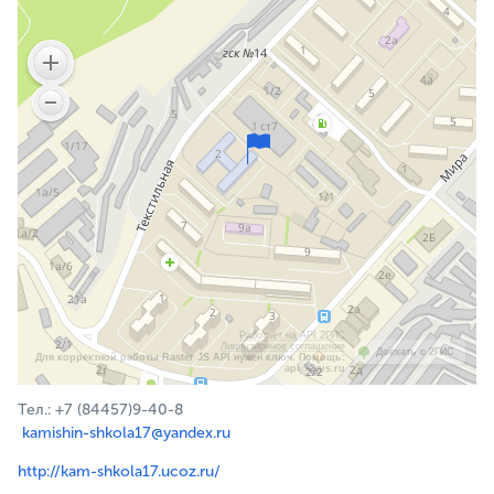
Работает на API 2ГИС
Лицензионное соглашение
Доехать с 2ГИС
Для корректной работы Raster JS API нужен ключ. Помощь:
api@2gis.ru
Тел.: +7 (84457)9-40-8
kamishin-shkola17@yandex.ru
http://kam-shkola17.ucoz.ru/