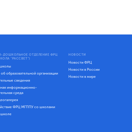
-ДОШКОЛЬНОЕ ОТДЕЛЕНИЕ ФРЦ
НОВОСТИ
КОЛА "РАССВЕТ")
Новости ФРЦ
 школы
Новости в России
 об образовательной организации
Новости в мире
ельные сведения
ная информационно-
тельная среда
еогалерея
йствие ФРЦ МГППУ со школами
 школе