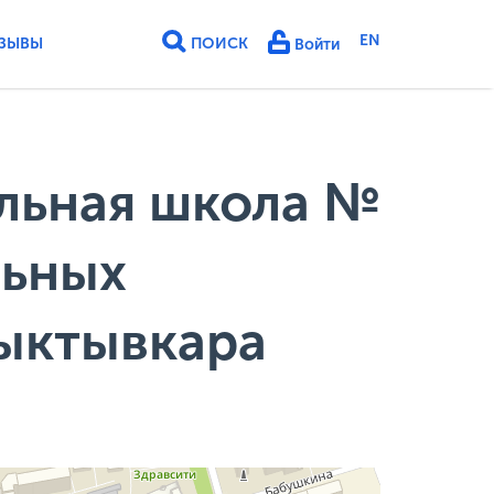
EN
ЗЫВЫ
ПОИСК
Войти
льная школа №
льных
Сыктывкара