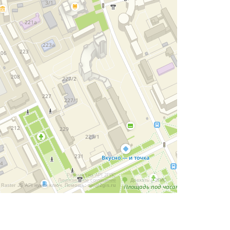
Работает на API 2ГИС
Лицензионное соглашение
Доехать с 2ГИС
Raster JS API нужен ключ. Помощь: api@2gis.ru