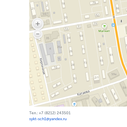
Тел.: +7 (8212) 243501
sykt-sch1@yandex.ru