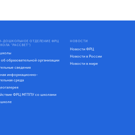
-ДОШКОЛЬНОЕ ОТДЕЛЕНИЕ ФРЦ
НОВОСТИ
КОЛА "РАССВЕТ")
Новости ФРЦ
 школы
Новости в России
 об образовательной организации
Новости в мире
ельные сведения
ная информационно-
тельная среда
еогалерея
йствие ФРЦ МГППУ со школами
 школе