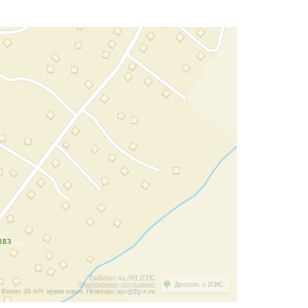
Работает на API 2ГИС
Лицензионное соглашение
Доехать с 2ГИС
Raster JS API нужен ключ. Помощь: api@2gis.ru