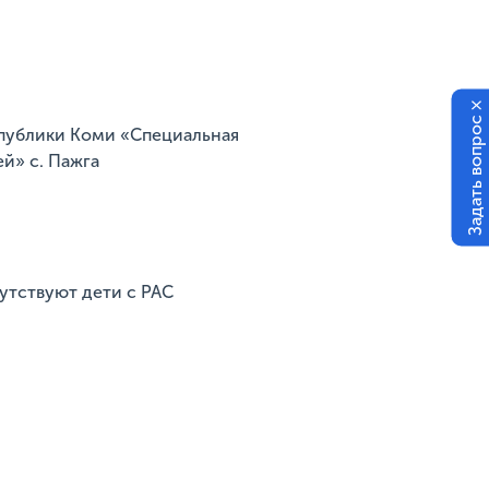
×
Задать вопрос
спублики Коми «Специальная
й» с. Пажга
сутствуют дети с РАС