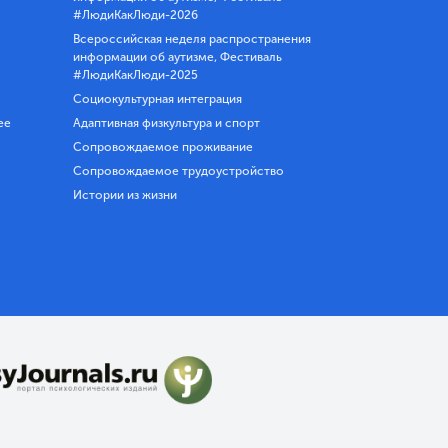
#ЛюдиКакЛюди-2026
Всероссийская неделя распространения
информации об аутизме, Фестиваль
#ЛюдиКакЛюди-2025
Социокультурная интеграция
ее
Адаптивная физкультура и спорт
Сопровождаемое проживание
Сопровождаемое трудоустройство
Истории из жизни