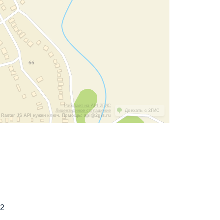
Работает на API 2ГИС
Лицензионное соглашение
Доехать с 2ГИС
Raster JS API нужен ключ. Помощь: api@2gis.ru
,2