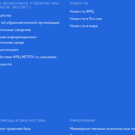
-ДОШКОЛЬНОЕ ОТДЕЛЕНИЕ ФРЦ
НОВОСТИ
КОЛА "РАССВЕТ")
Новости ФРЦ
 школы
Новости в России
 об образовательной организации
Новости в мире
ельные сведения
ная информационно-
тельная среда
еогалерея
йствие ФРЦ МГППУ со школами
 школе
ПОМОЩЬ И ДИАГНОСТИКА
ОБРАЗОВАНИЕ
но-правовая база
Межведомственные комплексные п