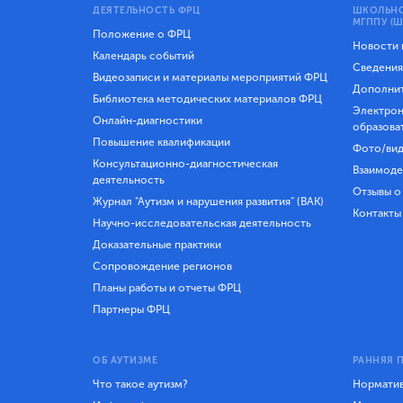
ДЕЯТЕЛЬНОСТЬ ФРЦ
ШКОЛЬНО
МГППУ (Ш
Положение о ФРЦ
Новости
Календарь событий
Сведения
Видеозаписи и материалы мероприятий ФРЦ
Дополнит
Библиотека методических материалов ФРЦ
Электрон
Онлайн-диагностики
образова
Повышение квалификации
Фото/вид
Консультационно-диагностическая
Взаимоде
деятельность
Отзывы о
Журнал "Аутизм и нарушения развития" (ВАК)
Контакты
Научно-исследовательская деятельность
Доказательные практики
Сопровождение регионов
Планы работы и отчеты ФРЦ
Партнеры ФРЦ
ОБ АУТИЗМЕ
РАННЯЯ 
Что такое аутизм?
Норматив