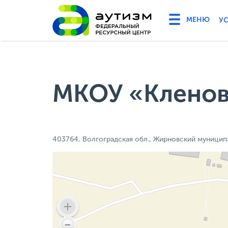
У
МКОУ «Кленов
403764, Волгоградская обл., Жирновский муниципа