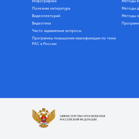
Инфографика
Методы в
Полезная литература
Методы д
Видеолекторий
Методы о
Видеотека
Програм
Часто задаваемые вопросы
Программы повышения квалификации по теме
РАС в России