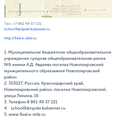
Работает на API 2ГИС
Лицензионное соглашение
Доехать с 2ГИС
Для корректной работы Raster JS API нужен ключ. Помощь:
api@2gis.ru
Тел.: +7 861 49 37 221
school9@npokr.kubannet.ru
http://9val.e-stile.ru
1. Муниципальное бюджетное общеобразовательное
учреждение средняя общеобразовательная школа
№9 имени А.Д. Авдеева поселка Новопокровский
муниципального образования Новопокровский
район.
2. 353027, Россия, Краснодарский край,
Новопокровский район, поселок Новопокровский,
улица Ленина, 16
3. Телефон 8 861 49 37 221
4. school9@npokr.kubannet.ru
5. www.9val.e-stile.ru