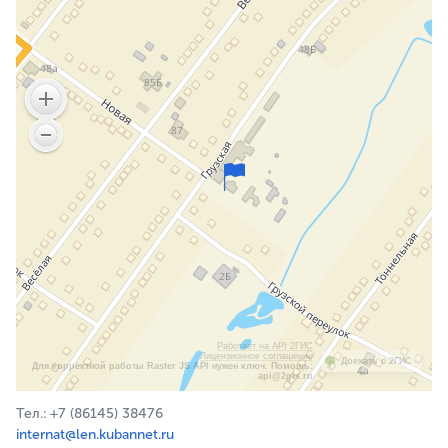
Работает на API 2ГИС
Лицензионное соглашение
Доехать с 2ГИС
Для корректной работы Raster JS API нужен ключ. Помощь:
api@2gis.ru
Тел.: +7 (86145) 38476
internat@len.kubannet.ru