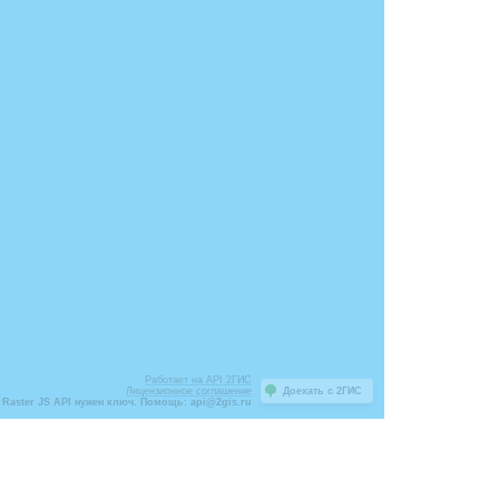
Работает на API 2ГИС
Лицензионное соглашение
Доехать с 2ГИС
Raster JS API нужен ключ. Помощь: api@2gis.ru