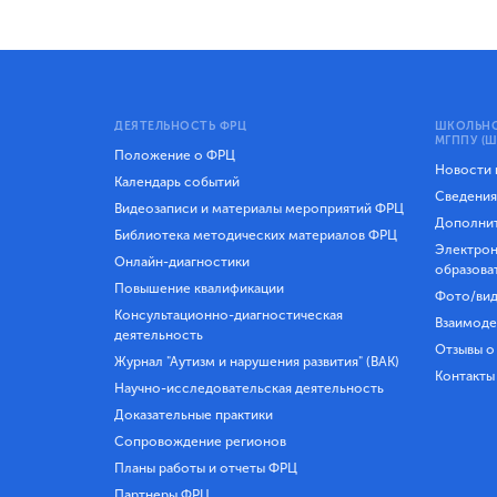
ДЕЯТЕЛЬНОСТЬ ФРЦ
ШКОЛЬНО
МГППУ (Ш
Положение о ФРЦ
Новости
Календарь событий
Сведения
Видеозаписи и материалы мероприятий ФРЦ
Дополнит
Библиотека методических материалов ФРЦ
Электрон
Онлайн-диагностики
образова
Повышение квалификации
Фото/вид
Консультационно-диагностическая
Взаимоде
деятельность
Отзывы о
Журнал "Аутизм и нарушения развития" (ВАК)
Контакты
Научно-исследовательская деятельность
Доказательные практики
Сопровождение регионов
Планы работы и отчеты ФРЦ
Партнеры ФРЦ