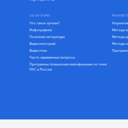
ОБ АУТИЗМЕ
РАННЯЯ 
Что такое аутизм?
Норматив
Инфографика
Методы в
Полезная литература
Методы д
Видеолекторий
Методы о
Видеотека
Програм
Часто задаваемые вопросы
Программы повышения квалификации по теме
РАС в России