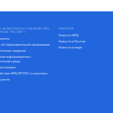
-ДОШКОЛЬНОЕ ОТДЕЛЕНИЕ ФРЦ
НОВОСТИ
КОЛА "РАССВЕТ")
Новости ФРЦ
 школы
Новости в России
 об образовательной организации
Новости в мире
ельные сведения
ная информационно-
тельная среда
еогалерея
йствие ФРЦ МГППУ со школами
 школе