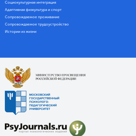
Социокультурная интеграция
Адаптивная физкультура и спорт
Сопровождаемое проживание
Сопровождаемое трудоустройство
Истории из жизни