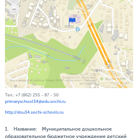
Работает на API 2ГИС
Лицензионное соглашение
Доехать с 2ГИС
Для корректной работы Raster JS API нужен ключ. Помощь:
api@2gis.ru
Тел.: +7 (862) 255 - 87 - 50
primaryschool34@edu.sochi.ru
http://dou34.sochi-schools.ru
1. Название: Муниципальное дошкольное
образовательное бюджетное учреждение детский