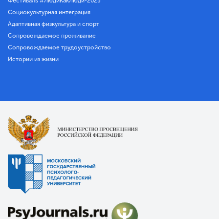
Фестиваль #ЛюдиКакЛюди-2025
Социокультурная интеграция
Адаптивная физкультура и спорт
Сопровождаемое проживание
Сопровождаемое трудоустройство
Истории из жизни