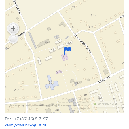
Работает на API 2ГИС
Лицензионное соглашение
Доехать с 2ГИС
Для корректной работы Raster JS API нужен ключ. Помощь:
api@2gis.ru
Тел.: +7 (86146) 5-3-97
kalmykova1952@list.ru