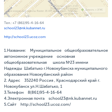
Работает на API 2ГИС
Лицензионное соглашение
Доехать с 2ГИС
Для корректной работы Raster JS API нужен ключ. Помощь:
api@2gis.ru
Тел.: +7 (861)95-4-16-64
school23@nk.kubannet.ru
http://school23.ucoz.com
1.Название: Муниципальное общеобразовательное
автономное учреждение основная
общеобразовательная школа №23 имени
Надежды Шабатько г.Новокубанска муниципального
образования Новокубанский район
2. Адрес 352240 Россия , Краснодарский край г.
Новокубанск ул.Н.Шабатько, 1
3.Телефон 8(861)95-4-16-64
4.Электронная почта school23@nk.kubannet.ru
5.Сайт http://school23.ucoz.com/