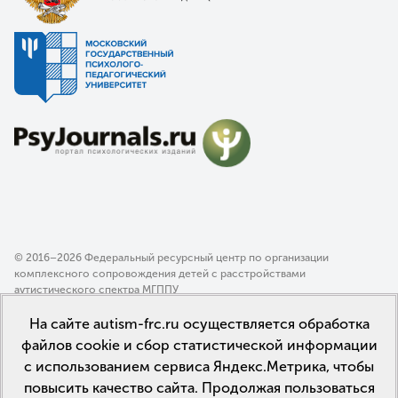
© 2016–2026 Федеральный ресурсный центр по организации
комплексного сопровождения детей с расстройствами
аутистического спектра МГППУ
Политика конфиденциальности
На сайте autism-frc.ru осуществляется обработка
Пользовательское соглашение
файлов cookie и сбор статистической информации
с использованием сервиса Яндекс.Метрика, чтобы
повысить качество сайта. Продолжая пользоваться