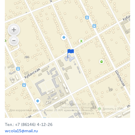
Работает на API 2ГИС
Лицензионное соглашение
Доехать с 2ГИС
Для корректной работы Raster JS API нужен ключ. Помощь:
api@2gis.ru
Тел.: +7 (86146) 4-12-26
wcola15@mail.ru