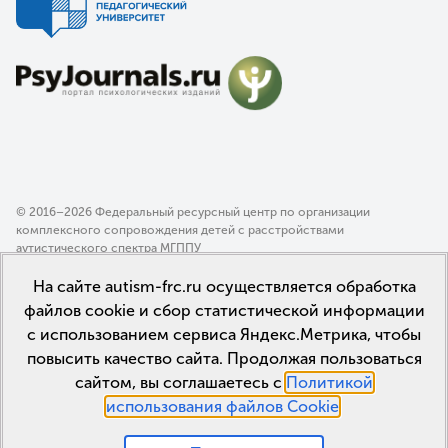
© 2016–2026 Федеральный ресурсный центр по организации
комплексного сопровождения детей с расстройствами
аутистического спектра МГППУ
Политика конфиденциальности
На сайте autism-frc.ru осуществляется обработка
Пользовательское соглашение
файлов cookie и сбор статистической информации
с использованием сервиса Яндекс.Метрика, чтобы
повысить качество сайта. Продолжая пользоваться
сайтом, вы соглашаетесь с
Политикой
использования файлов Cookie
.