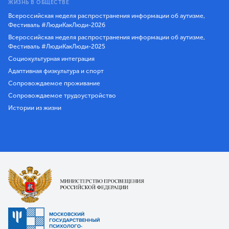
ЖИЗНЬ В ОБЩЕСТВЕ
Всероссийская неделя распространения информации об аутизме,
Фестиваль #ЛюдиКакЛюди-2026
Всероссийская неделя распространения информации об аутизме,
Фестиваль #ЛюдиКакЛюди-2025
Социокультурная интеграция
Адаптивная физкультура и спорт
Сопровождаемое проживание
Сопровождаемое трудоустройство
Истории из жизни