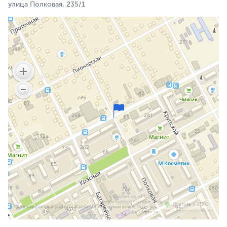
улица Полковая, 235/1
Работает на API 2ГИС
Лицензионное соглашение
Доехать с 2ГИС
Для корректной работы Raster JS API нужен ключ. Помощь:
api@2gis.ru