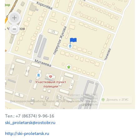
Работает на API 2ГИС
Лицензионное соглашение
Доехать с 2ГИС
Для корректной работы Raster JS API нужен ключ. Помощь:
api@2gis.ru
Тел.: +7 (86374) 9-96-16
ski_proletarsk@rostobr.ru
http://ski-proletarsk.ru