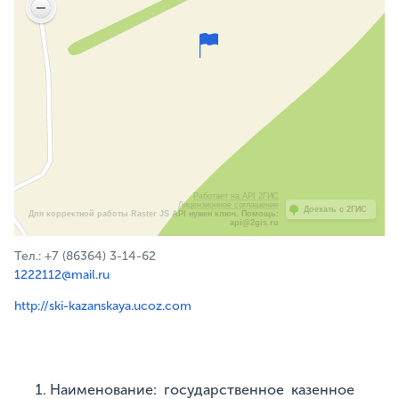
Работает на API 2ГИС
Лицензионное соглашение
Доехать с 2ГИС
Для корректной работы Raster JS API нужен ключ. Помощь:
api@2gis.ru
Тел.: +7 (86364) 3-14-62
1222112@mail.ru
http://ski-kazanskaya.ucoz.com
Наименование: государственное казенное