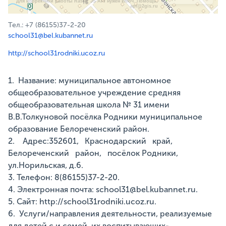
Для корректной работы Raster JS API нужен ключ. Помощь:
api@2gis.ru
Тел.: +7 (86155)37-2-20
school31@bel.kubannet.ru
http://school31rodniki.ucoz.ru
1. Название: муниципальное автономное
общеобразовательное учреждение средняя
общеобразовательная школа № 31 имени
В.В.Толкуновой посёлка Родники муниципальное
образование Белореченский район.
2. Адрес:352601, Краснодарский край,
Белореченский район, посёлок Родники,
ул.Норильская, д.6.
3. Телефон: 8(86155)37-2-20.
4. Электронная почта: school31@bel.kubannet.ru.
5. Сайт: http://school31rodniki.ucoz.ru.
6. Услуги/направления деятельности, реализуемые
для детей с и семей, их воспитывающих-