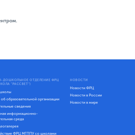
ентром.
-ДОШКОЛЬНОЕ ОТДЕЛЕНИЕ ФРЦ
НОВОСТИ
КОЛА "РАССВЕТ")
Новости ФРЦ
 школы
Новости в России
 об образовательной организации
Новости в мире
ельные сведения
ная информационно-
тельная среда
еогалерея
йствие ФРЦ МГППУ со школами