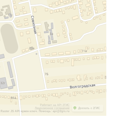
Работает на API 2ГИС
Лицензионное соглашение
Доехать с 2ГИС
Raster JS API нужен ключ. Помощь: api@2gis.ru