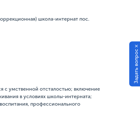
коррекционная) школа-интернат пос.
×
Задать вопрос
я с умственной отсталостью; включение
живания в условиях школы-интерната;
 воспитания, профессионального