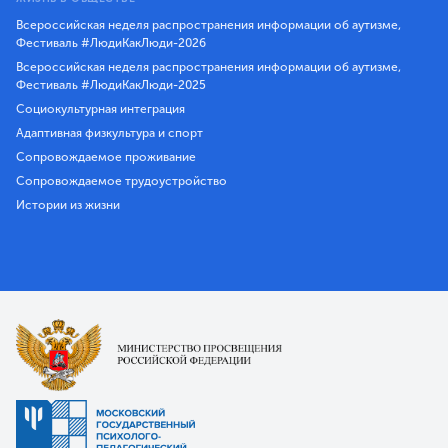
Всероссийская неделя распространения информации об аутизме,
Фестиваль #ЛюдиКакЛюди-2026
Всероссийская неделя распространения информации об аутизме,
Фестиваль #ЛюдиКакЛюди-2025
Социокультурная интеграция
Адаптивная физкультура и спорт
Сопровождаемое проживание
Сопровождаемое трудоустройство
Истории из жизни