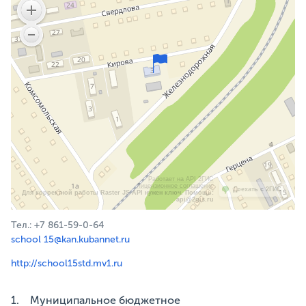
Работает на API 2ГИС
Лицензионное соглашение
Доехать с 2ГИС
Для корректной работы Raster JS API нужен ключ. Помощь:
api@2gis.ru
Тел.: +7 861-59-0-64
school 15@kan.kubannet.ru
http://school15std.mv1.ru
1. Муниципальное бюджетное