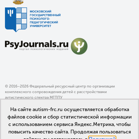
© 2016–2026 Федеральный ресурсный центр по организации
комплексного сопровождения детей с расстройствами
аутистического спектра МГППУ
Политика конфиденциальности
На сайте autism-frc.ru осуществляется обработка
Пользовательское соглашение
файлов cookie и сбор статистической информации
с использованием сервиса Яндекс.Метрика, чтобы
повысить качество сайта. Продолжая пользоваться