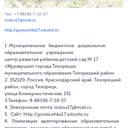
Для корректной работы Raster JS API нужен ключ. Помощь:
api@2gis.ru
Тел.: +7 86196-7-10-57
mdou17j@mail.ru
http://guravushka17.edusite.ru
1 .Муниципальное бюджетное дошкольное
образовательное учреждение
центр развития ребенка детский сад № 17
«Журавушка» города Тихорецка
муниципального образования Тихорецкий район
2. 352120, Россия, Краснодарский край, Тихорецкий
район, город Тихорецк,
улица Коммунистическая, 151
3.Телефон: 8-86196-7-10-57
4. Электронная почта: mdou17j@mail.ru
5. Сайт: http://guravushka17.edusite.ru
6. Реализация адаптированных образовательных
программ дошкольного образования для детей с