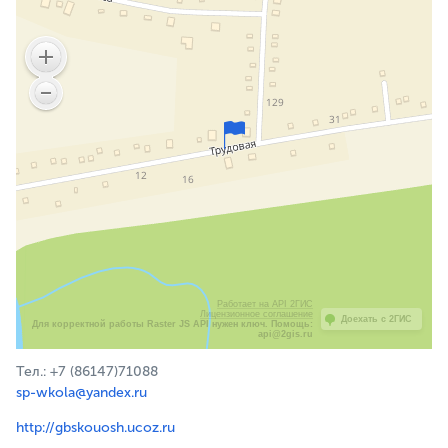
Работает на API 2ГИС
Лицензионное соглашение
Доехать с 2ГИС
Для корректной работы Raster JS API нужен ключ. Помощь:
api@2gis.ru
Тел.: +7 (86147)71088
sp-wkola@yandex.ru
http://gbskouosh.ucoz.ru