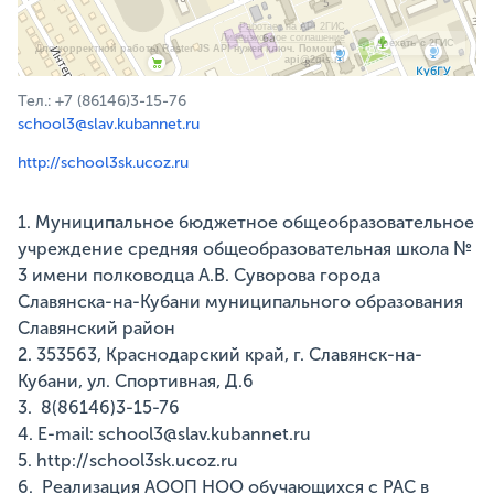
Работает на API 2ГИС
Лицензионное соглашение
Доехать с 2ГИС
Для корректной работы Raster JS API нужен ключ. Помощь:
api@2gis.ru
Тел.: +7 (86146)3-15-76
school3@slav.kubannet.ru
http://school3sk.ucoz.ru
1. Муниципальное бюджетное общеобразовательное
учреждение средняя общеобразовательная школа №
3 имени полководца А.В. Суворова города
Славянска-на-Кубани муниципального образования
Славянский район
2. 353563, Краснодарский край, г. Славянск-на-
Кубани, ул. Спортивная, Д.6
3. 8(86146)3-15-76
4. E-mail: school3@slav.kubannet.ru
5. http://school3sk.ucoz.ru
6. Реализация АООП НОО обучающихся с РАС в