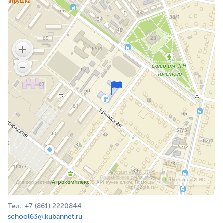
Работает на API 2ГИС
Лицензионное соглашение
Доехать с 2ГИС
Для корректной работы Raster JS API нужен ключ. Помощь:
api@2gis.ru
Тел.: +7 (861) 2220844
school63@.kubannet.ru