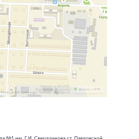
Работает на API 2ГИС
Лицензионное соглашение
Доехать с 2ГИС
Raster JS API нужен ключ. Помощь: api@2gis.ru
 №1 им. Г.И. Свердликова ст. Павловской