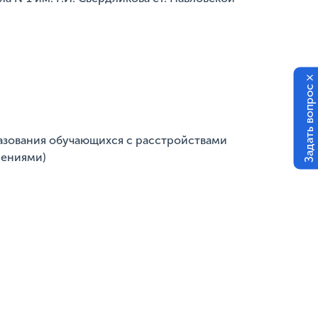
×
Задать вопрос
азования обучающихся с расстройствами
шениями)