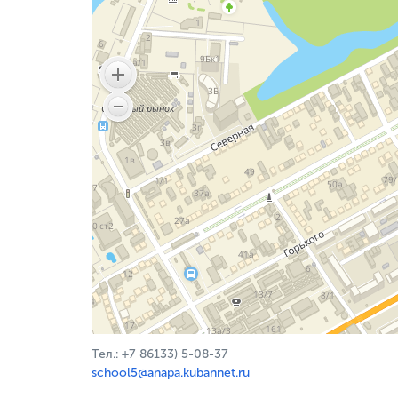
Тел.: +7 86133) 5-08-37
school5@anapa.kubannet.ru