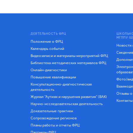
ДЕЯТЕЛЬНОСТЬ ФРЦ
ШКОЛЬНО
МГППУ (Ш
Положение о ФРЦ
Новости
Календарь событий
Сведения
Видеозаписи и материалы мероприятий ФРЦ
Дополнит
Библиотека методических материалов ФРЦ
Электрон
Онлайн-диагностики
образова
Повышение квалификации
Фото/вид
Консультационно-диагностическая
Взаимоде
деятельность
Отзывы о
Журнал "Аутизм и нарушения развития" (ВАК)
Контакты
Научно-исследовательская деятельность
Доказательные практики
Сопровождение регионов
Планы работы и отчеты ФРЦ
Партнеры ФРЦ