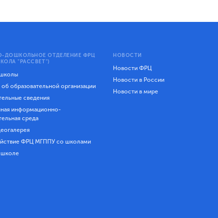
-ДОШКОЛЬНОЕ ОТДЕЛЕНИЕ ФРЦ
НОВОСТИ
КОЛА "РАССВЕТ")
Новости ФРЦ
 школы
Новости в России
 об образовательной организации
Новости в мире
ельные сведения
ная информационно-
тельная среда
еогалерея
йствие ФРЦ МГППУ со школами
 школе