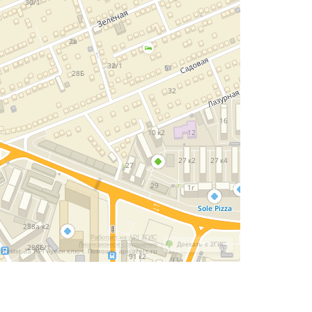
Работает на API 2ГИС
Лицензионное соглашение
Доехать с 2ГИС
Raster JS API нужен ключ. Помощь: api@2gis.ru