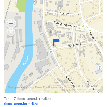
Работает на API 2ГИС
Лицензионное соглашение
Доехать с 2ГИС
Для корректной работы Raster JS API нужен ключ. Помощь:
api@2gis.ru
Тел.: +7 dooc_temruk@mail.ru
dooc_temruk@mail.ru