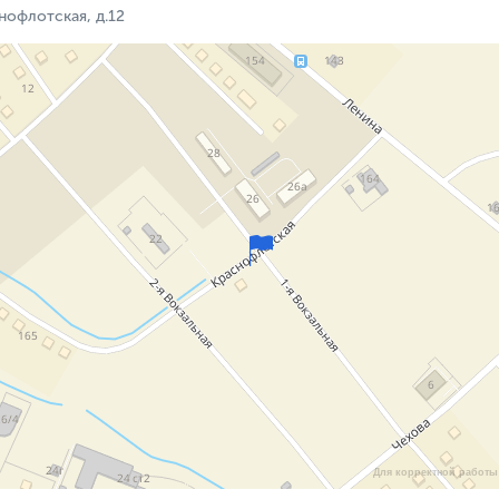
нофлотская, д.12
Для корректной работы 