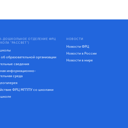
-ДОШКОЛЬНОЕ ОТДЕЛЕНИЕ ФРЦ
НОВОСТИ
КОЛА "РАССВЕТ")
Новости ФРЦ
 школы
Новости в России
 об образовательной организации
Новости в мире
ельные сведения
ная информационно-
тельная среда
еогалерея
йствие ФРЦ МГППУ со школами
 школе