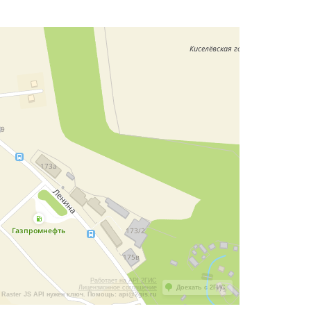
Работает на API 2ГИС
Лицензионное соглашение
Доехать с 2ГИС
Raster JS API нужен ключ. Помощь: api@2gis.ru