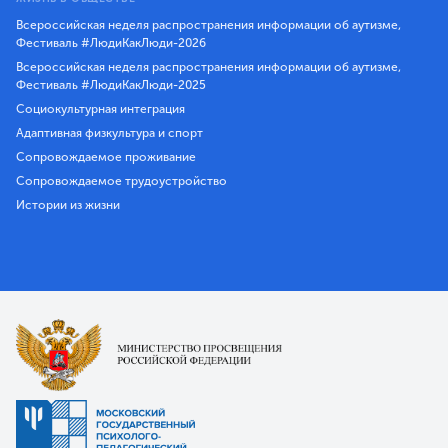
Всероссийская неделя распространения информации об аутизме,
Фестиваль #ЛюдиКакЛюди-2026
Всероссийская неделя распространения информации об аутизме,
Фестиваль #ЛюдиКакЛюди-2025
Социокультурная интеграция
Адаптивная физкультура и спорт
Сопровождаемое проживание
Сопровождаемое трудоустройство
Истории из жизни