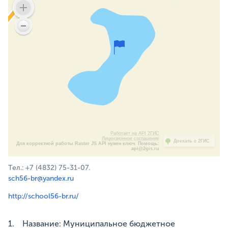
Работает на API 2ГИС
Лицензионное соглашение
Доехать с 2ГИС
Для корректной работы Raster JS API нужен ключ. Помощь:
api@2gis.ru
Тел.: +7 (4832) 75-31-07.
sch56-br@yandex.ru
http://school56-br.ru/
1. Название: Муниципальное бюджетное