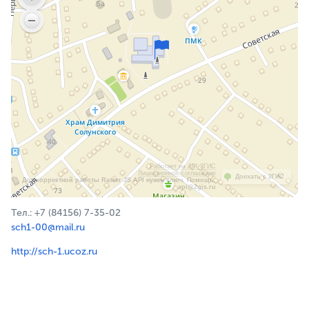
Работает на API 2ГИС
Лицензионное соглашение
Доехать с 2ГИС
Для корректной работы Raster JS API нужен ключ. Помощь:
api@2gis.ru
Тел.: +7 (84156) 7-35-02
sch1-00@mail.ru
http://sch-1.ucoz.ru