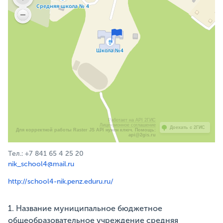
Работает на API 2ГИС
Лицензионное соглашение
Доехать с 2ГИС
Для корректной работы Raster JS API нужен ключ. Помощь:
api@2gis.ru
Тел.: +7 841 65 4 25 20
nik_school4@mail.ru
http://school4-nik.penz.eduru.ru/
1. Название муниципальное бюджетное
общеобразовательное учреждение средняя