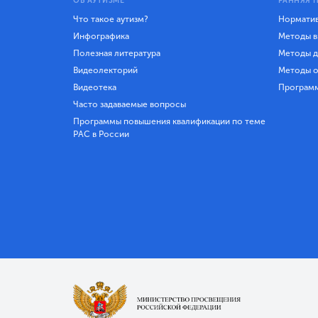
ОБ АУТИЗМЕ
РАННЯЯ 
Что такое аутизм?
Норматив
Инфографика
Методы в
Полезная литература
Методы д
Видеолекторий
Методы о
Видеотека
Програм
Часто задаваемые вопросы
Программы повышения квалификации по теме
РАС в России