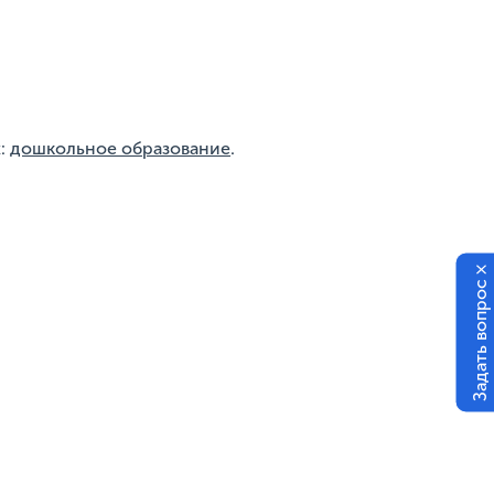
х:
дошкольное образование
.
×
Задать вопрос