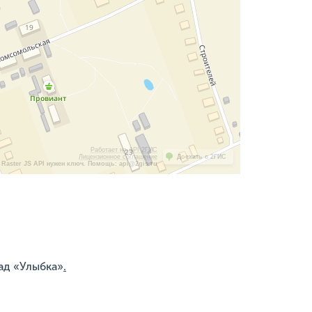
Работает на API 2ГИС
Лицензионное соглашение
Доехать с 2ГИС
Raster JS API нужен ключ. Помощь: api@2gis.ru
ад «Улыбка»
.