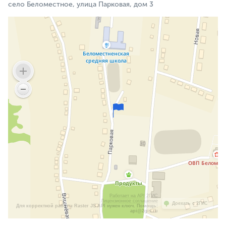
село Беломестное, улица Парковая, дом 3
Работает на API 2ГИС
Лицензионное соглашение
Доехать с 2ГИС
Для корректной работы Raster JS API нужен ключ. Помощь:
api@2gis.ru