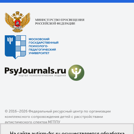
© 2016–2026 Федеральный ресурсный центр по организации
комплексного сопровождения детей с расстройствами
аутистического спектра МГППУ
Политика конфиденциальности
На сайте autism-frc.ru осуществляется обработка