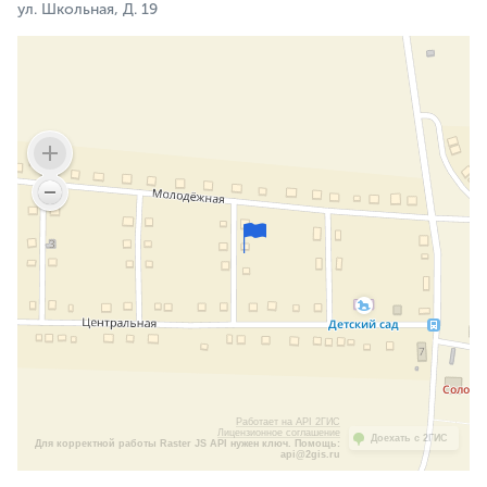
ул. Школьная, Д. 19
Работает на API 2ГИС
Лицензионное соглашение
Доехать с 2ГИС
Для корректной работы Raster JS API нужен ключ. Помощь:
api@2gis.ru