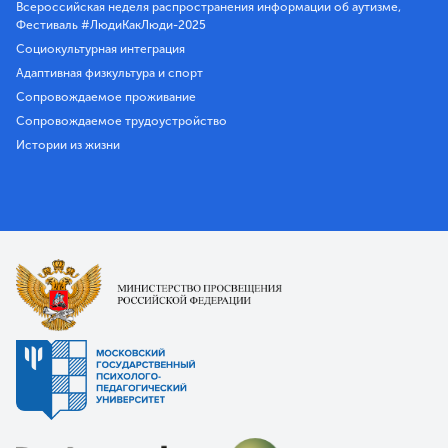
Всероссийская неделя распространения информации об аутизме,
Фестиваль #ЛюдиКакЛюди-2025
Социокультурная интеграция
Адаптивная физкультура и спорт
Сопровождаемое проживание
Сопровождаемое трудоустройство
Истории из жизни