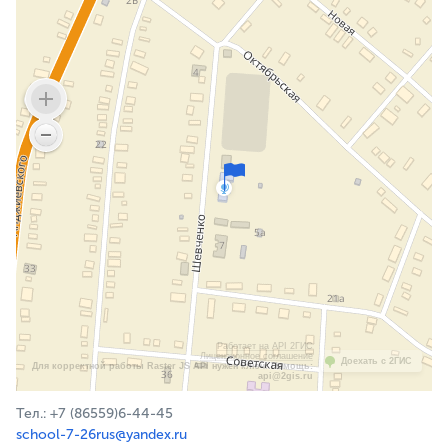
Работает на API 2ГИС
Лицензионное соглашение
Доехать с 2ГИС
Для корректной работы Raster JS API нужен ключ. Помощь:
api@2gis.ru
Тел.: +7 (86559)6-44-45
school-7-26rus@yandex.ru