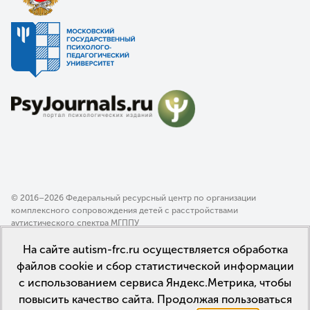
© 2016–2026 Федеральный ресурсный центр по организации
комплексного сопровождения детей с расстройствами
аутистического спектра МГППУ
Политика конфиденциальности
На сайте autism-frc.ru осуществляется обработка
Пользовательское соглашение
файлов cookie и сбор статистической информации
с использованием сервиса Яндекс.Метрика, чтобы
повысить качество сайта. Продолжая пользоваться