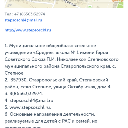
Для корректной работы Raster JS API нужен ключ. Помощь:
api@2gis.ru
Тел.: +7 (86563)32974
stepsoschl4@mail.ru
http://www.stepsoschl.ru
1. Муниципальное общеобразовательное
учреждение «Средняя школа № 1 имени Героя
Советского Союза П.И. Николаенко» Степновского
муниципального района Ставропольского края, с.
Степное.
2. 357930, Ставропольский край, Степновский
район, село Степное, улица Октябрьская, дом 4.
3. 8(86563)32974.
4. stepsoschl4@mail.ru.
5. www.stepsoschl.ru.
6. Основные направления деятельности,
реализуемые для детей с РАС и семей, их
воспитывающих: