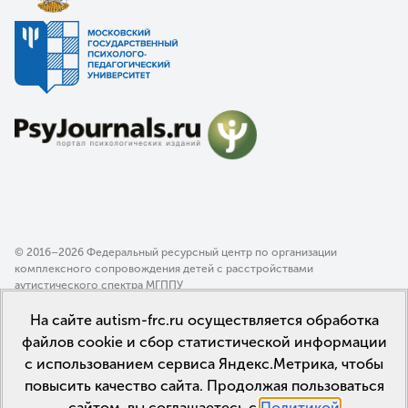
© 2016–2026 Федеральный ресурсный центр по организации
комплексного сопровождения детей с расстройствами
аутистического спектра МГППУ
Политика конфиденциальности
На сайте autism-frc.ru осуществляется обработка
Пользовательское соглашение
файлов cookie и сбор статистической информации
с использованием сервиса Яндекс.Метрика, чтобы
повысить качество сайта. Продолжая пользоваться
сайтом, вы соглашаетесь с
Политикой