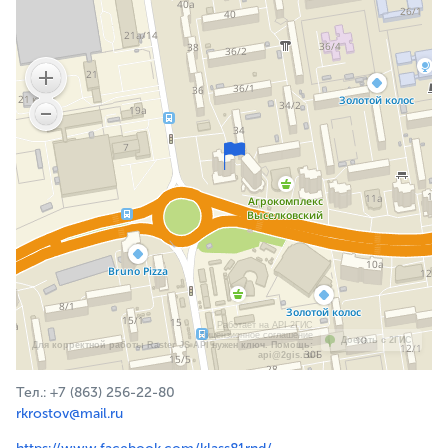
Работает на API 2ГИС
Лицензионное соглашение
Доехать с 2ГИС
Для корректной работы Raster JS API нужен ключ. Помощь:
api@2gis.ru
Тел.: +7 (863) 256-22-80
rkrostov@mail.ru