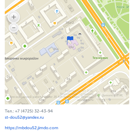
Работает на API 2ГИС
Лицензионное соглашение
Доехать с 2ГИС
Для корректной работы Raster JS API нужен ключ. Помощь:
api@2gis.ru
Тел.: +7 (4725) 32-43-94
st-dou52@yandex.ru
https://mbdou52.jimdo.com