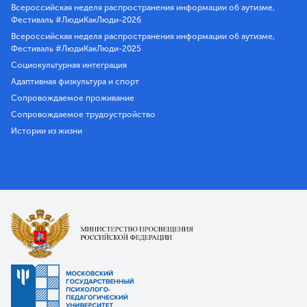
Всероссийская неделя распространения информации об аутизме,
Фестиваль #ЛюдиКакЛюди-2026
Всероссийская неделя распространения информации об аутизме,
Фестиваль #ЛюдиКакЛюди-2025
Социокультурная интеграция
Адаптивная физкультура и спорт
Сопровождаемое проживание
Сопровождаемое трудоустройство
Истории из жизни