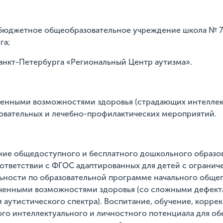
 бюджетное общеобразовательное учреждение школа № 7
га;
нкт-Петербурга «Региональный Центр аутизма».
иченными возможностями здоровья (страдающих интелл
овательных и лечебно-профилактических мероприятий.
ние общедоступного и бесплатного дошкольного образ
ответствии с ФГОС адаптированных для детей с ограни
льности по образовательной программе начального общег
ченными возможностями здоровья (со сложными дефектам
 аутистического спектра). Воспитание, обучение, корре
ого интеллектуального и личностного потенциала для о