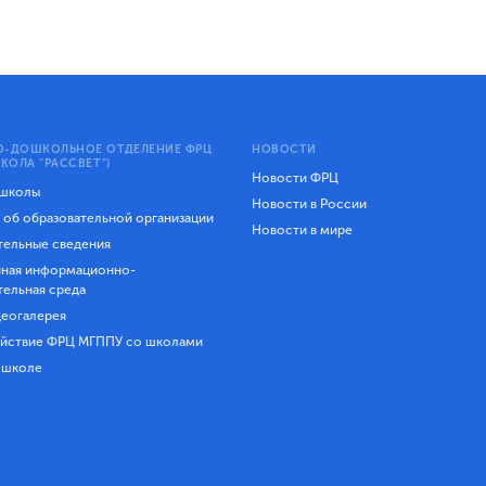
-ДОШКОЛЬНОЕ ОТДЕЛЕНИЕ ФРЦ
НОВОСТИ
КОЛА "РАССВЕТ")
Новости ФРЦ
 школы
Новости в России
 об образовательной организации
Новости в мире
ельные сведения
ная информационно-
тельная среда
еогалерея
йствие ФРЦ МГППУ со школами
 школе