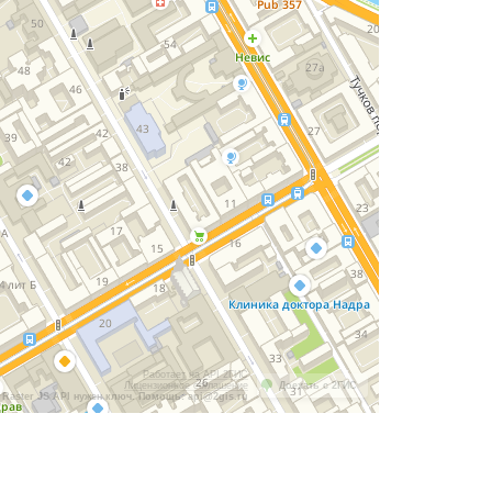
Работает на API 2ГИС
Лицензионное соглашение
Доехать с 2ГИС
Raster JS API нужен ключ. Помощь: api@2gis.ru