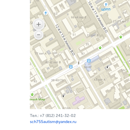
Тел.: +7 (812) 241-32-02
sch755autism@yandex.ru