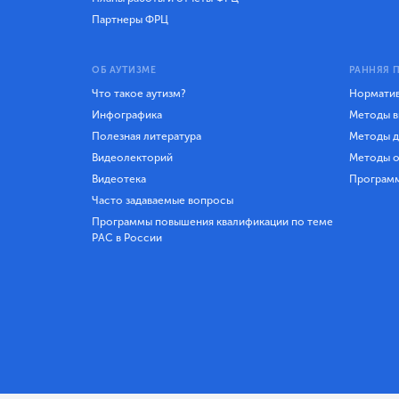
Партнеры ФРЦ
ОБ АУТИЗМЕ
РАННЯЯ 
Что такое аутизм?
Норматив
Инфографика
Методы в
Полезная литература
Методы д
Видеолекторий
Методы о
Видеотека
Програм
Часто задаваемые вопросы
Программы повышения квалификации по теме
РАС в России