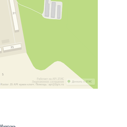
Работает на API 2ГИС
Лицензионное соглашение
Доехать с 2ГИС
Raster JS API нужен ключ. Помощь: api@2gis.ru
 Микунь