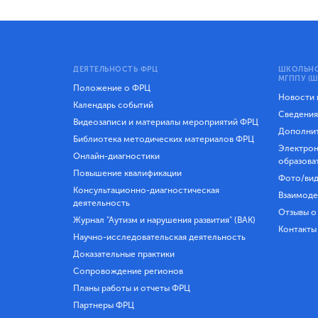
ДЕЯТЕЛЬНОСТЬ ФРЦ
ШКОЛЬНО
МГППУ (Ш
Положение о ФРЦ
Новости
Календарь событий
Сведения
Видеозаписи и материалы мероприятий ФРЦ
Дополнит
Библиотека методических материалов ФРЦ
Электрон
Онлайн-диагностики
образова
Повышение квалификации
Фото/вид
Консультационно-диагностическая
Взаимоде
деятельность
Отзывы о
Журнал "Аутизм и нарушения развития" (ВАК)
Контакты
Научно-исследовательская деятельность
Доказательные практики
Сопровождение регионов
Планы работы и отчеты ФРЦ
Партнеры ФРЦ