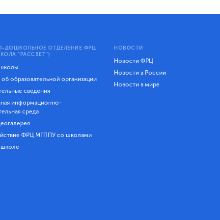
-ДОШКОЛЬНОЕ ОТДЕЛЕНИЕ ФРЦ
НОВОСТИ
КОЛА "РАССВЕТ")
Новости ФРЦ
 школы
Новости в России
 об образовательной организации
Новости в мире
ельные сведения
ная информационно-
тельная среда
еогалерея
йствие ФРЦ МГППУ со школами
 школе