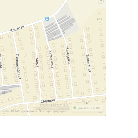
Работает на API 2ГИС
Лицензионное соглашение
Доехать с 2ГИС
Raster JS API нужен ключ. Помощь: api@2gis.ru