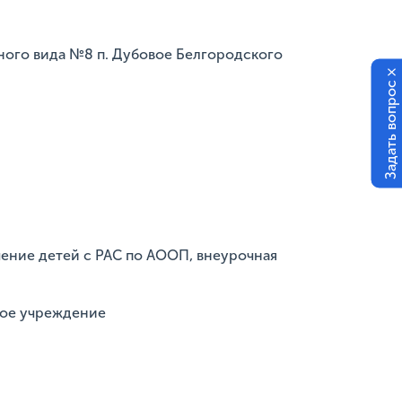
ного вида №8 п. Дубовое Белгородского
×
Задать вопрос
чение детей с РАС по АООП, внеурочная
ное учреждение