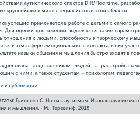
ойствами аутистического спектра DIR/Floortime, разра
из крупнейших в мире специалистов в этой области.
ка успешно применяется в работе с детьми с самого ра
. Для оценки достижений выделяются такие параметры,
ь отношения с людьми, способность к творческому м
ятся в атмосфере эмоционального контакта, в них участв
зультате навыки общения и мышления быстро входят в по
адресована родственникам людей с расстройствами 
ющим с ними, а также студентам – психологам, педагогам
и к публикации
итаты:
Гринспен С. На ты с аутизмом. Использование мет
ия и мышления. - М.: Теревинф, 2018