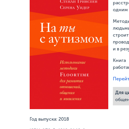
расстр
одним 
Методи
людьми
строит
провод
и в ре
Книга 
работа
Перейт
Для ц
общен
Год выпуска: 2018