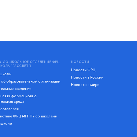
-ДОШКОЛЬНОЕ ОТДЕЛЕНИЕ ФРЦ
НОВОСТИ
КОЛА "РАССВЕТ")
Новости ФРЦ
 школы
Новости в России
 об образовательной организации
Новости в мире
ельные сведения
ная информационно-
тельная среда
еогалерея
йствие ФРЦ МГППУ со школами
 школе